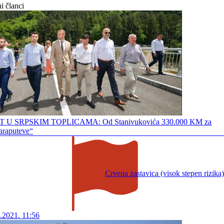
i članci
 U SRPSKIM TOPLICAMA: Od Stanivukovića 330.000 KM za
araputeve“
Crvena zastavica (visok stepen rizika)
.2021. 11:56