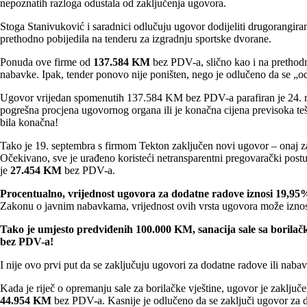
nepoznatih razloga odustala od zaključenja ugovora.
Stoga Stanivuković i saradnici odlučuju ugovor dodijeliti drugorangi
prethodno pobijedila na tenderu za izgradnju sportske dvorane.
Ponuda ove firme od
137.584 KM
bez PDV-a, slično kao i na prethodn
nabavke. Ipak, tender ponovo nije poništen, nego je odlučeno da se „odr
Ugovor vrijedan spomenutih 137.584 KM bez PDV-a parafiran je 24. no
pogrešna procjena ugovornog organa ili je konačna cijena previsoka teško 
bila konačna!
Tako je 19. septembra s firmom Tekton zaključen novi ugovor – onaj za 
Očekivano, sve je urađeno koristeći netransparentni pregovarački post
je
27.454 KM
bez PDV-a.
Procentualno, vrijednost ugovora za dodatne radove iznosi 19,95
Zakonu o javnim nabavkama, vrijednost ovih vrsta ugovora može izno
Tako je umjesto predviđenih 100.000 KM, sanacija sale sa borilač
bez PDV-a!
I nije ovo prvi put da se zaključuju ugovori za dodatne radove ili naba
Kada je riječ o opremanju sale za borilačke vještine, ugovor je zaklju
44.954 KM
bez PDV-a. Kasnije je odlučeno da se zaključi ugovor za