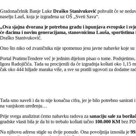
Gradonačelnik Banje Luke
Draško Stanivuković
pohvalit će se neda
naselju Lauš, koja je izgrađena uz OŠ „Sveti Sava“.
„Ova sjajna dvorana je potrebna gradu i ispunjava evropske i svje
će đacima i novim generacijama, stanovnicima Lauša, sportistima i
Draško Stanivuković.
Ono što niko od zvaničnika nije spomenuo jesu javne nabavke koje su p
Portal PratimoTendere već je jednim dijelom pisao o tome. Podsjetimo, 
Igora Radojičića. Tada su procijenili da će izgradnja koštati oko 1,15 
čak oko 444 hiljade maraka više, a sve su pratili ugovori za dodatne r
Tada smo naveli i da to nije konačna cifra, jer je bilo potrebno sanirati
na vanjskom uređenju…
Prije svega analizirat ćemo nabavku radova za
sanaciju sale za borila
gradske vlasti bila je da bi to trebalo koštati tačno
100.000 KM
bez PD
Na njihovu adresu stigle su dvije ponude. Ona povoljnija iznosila je
99