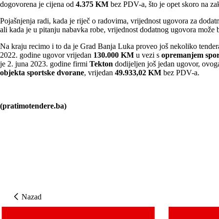
dogovorena je cijena od
4.375 KM
bez PDV-a, što je opet skoro na za
Pojašnjenja radi, kada je riječ o radovima, vrijednost ugovora za dod
ali kada je u pitanju nabavka robe, vrijednost dodatnog ugovora može
Na kraju recimo i to da je Grad Banja Luka proveo još nekoliko tende
2022. godine ugovor vrijedan
130.000 KM
u vezi s
opremanjem spor
je 2. juna 2023. godine firmi
Tekton
dodijeljen još jedan ugovor, ovog
objekta sportske dvorane
, vrijedan
49.933,02 KM
bez PDV-a.
(pratimotendere.ba)
Nazad