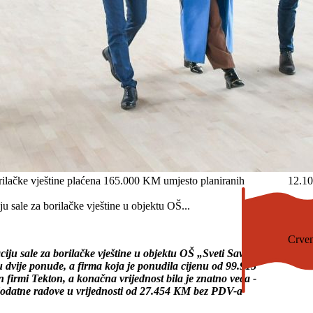
ke vještine plaćena 165.000 KM umjesto planiranih
12.10
 sale za borilačke vještine u objektu OŠ...
Crven
ju sale za borilačke vještine u objektu OŠ „Sveti Sava“
 dvije ponude, a firma koja je ponudila cijenu od 99.915
 firmi Tekton, a konačna vrijednost bila je znatno veća -
dodatne radove u vrijednosti od 27.454 KM bez PDV-a