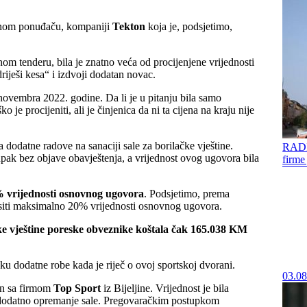
ranom ponuđaču, kompaniji
Tekton
koja je, podsjetimo,
om tenderu, bila je znatno veća od procijenjene vrijednosti
iješi kesa“ i izdvoji dodatan novac.
vembra 2022. godine. Da li je u pitanju bila samo
je procijeniti, ali je činjenica da ni ta cijena na kraju nije
dodatne radove na sanaciji sale za borilačke vještine.
RADI
upak bez objave obavještenja, a vrijednost ovog ugovora bila
firme
% vrijednosti osnovnog ugovora
. Podsjetimo, prema
siti maksimalno 20% vrijednosti osnovnog ugovora.
ke vještine poreske obveznike koštala čak 165.038 KM
vku dodatne robe kada je riječ o ovoj sportskoj dvorani.
03.08
čen sa firmom
Top Sport
iz Bijeljine. Vrijednost je bila
 dodatno opremanje sale. Pregovaračkim postupkom