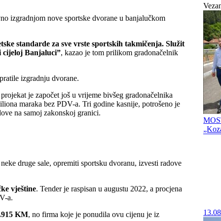
Vezan
vno izgradnjom nove sportske dvorane u banjalučkom
tske standarde za sve vrste sportskih takmičenja. Služit
 cijeloj Banjaluci”
, kazao je tom prilikom gradonačelnik
ratile izgradnju dvorane.
projekat je započet još u vrijeme bivšeg gradonačelnika
miliona maraka bez PDV-a. Tri godine kasnije, potrošeno je
adove na samoj zakonskoj granici.
MOST
„Koz
 i neke druge sale, opremiti sportsku dvoranu, izvesti radove
čke vještine
. Tender je raspisan u augustu 2022, a procjena
V-a.
13.08
.915 KM
, no firma koje je ponudila ovu cijenu je iz