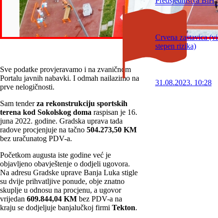
Predsjedništva BiH
Crvena zastavica (v
stepen rizika)
Sve podatke provjeravamo i na zvaničnom
Portalu javnih nabavki. I odmah nailazimo na
31.08.2023. 10:28
prve nelogičnosti.
Sam tender
za rekonstrukciju sportskih
terena kod Sokolskog doma
raspisan je 16.
juna 2022. godine. Gradska uprava tada
radove procjenjuje na tačno
504.273,50 KM
bez uračunatog PDV-a.
Početkom augusta iste godine već je
objavljeno obavještenje o dodjeli ugovora.
Na adresu Gradske uprave Banja Luka stigle
su dvije prihvatljive ponude, obje znatno
skuplje u odnosu na procjenu, a ugovor
vrijedan
609.844,04 KM
bez PDV-a na
kraju se dodjeljuje banjalučkoj firmi
Tekton
.