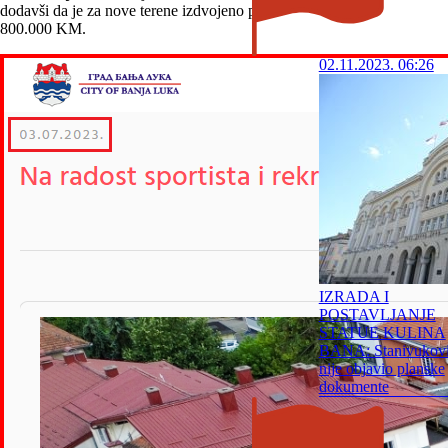
dodavši da je za nove terene izdvojeno preko
800.000 KM.
02.11.2023. 06:26
IZRADA I
POSTAVLJANJE
STATUE KULINA
BANA: Stanivukov
nije objavio planske
dokumente