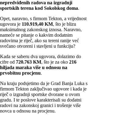
nepredviđenih radova na izgradnji
sportskih terena kod Sokolskog doma
.
Opet, naravno, s firmom Tekton, a vrijednost
ugovora je
110.919,40 KM
, što je blizu
maksimalnog zakonskog iznosa. Naravno,
nameće se pitanje o kakvim dodatnim
radovima je riječ, ako su tereni ranije već
svečano otvoreni i stavljeni u funkciju?
Kada se saberu dva ugovora, dolazimo do
cifre od
720.763 KM
, što je za oko
216
hiljada maraka više u odnosu na
prvobitnu procjenu
.
Na kraju podsjetimo da je Grad Banja Luka s
firmom Tekton zaključivao ugovore i kada je
riječ o izgradnji sportske dvorane u ovom
gradu. I te poslove karakterisali su dodatni
radovi na zakonskoj granici i trošenje više
novca u odnosu na procjenu.