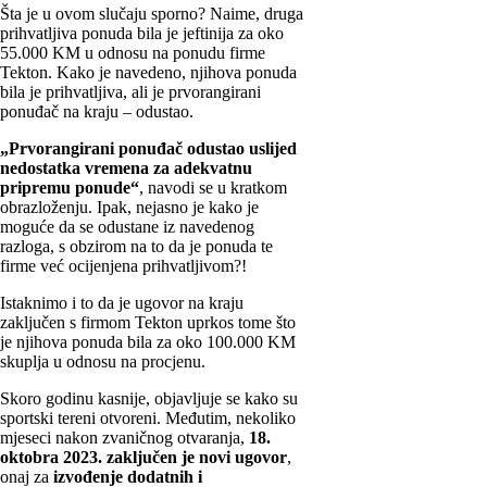
Šta je u ovom slučaju sporno? Naime, druga
prihvatljiva ponuda bila je jeftinija za oko
55.000 KM u odnosu na ponudu firme
Tekton. Kako je navedeno, njihova ponuda
bila je prihvatljiva, ali je prvorangirani
ponuđač na kraju – odustao.
„Prvorangirani ponuđač odustao uslijed
nedostatka vremena za adekvatnu
pripremu ponude“
, navodi se u kratkom
obrazloženju. Ipak, nejasno je kako je
moguće da se odustane iz navedenog
razloga, s obzirom na to da je ponuda te
firme već ocijenjena prihvatljivom?!
Istaknimo i to da je ugovor na kraju
zaključen s firmom Tekton uprkos tome što
je njihova ponuda bila za oko 100.000 KM
skuplja u odnosu na procjenu.
Skoro godinu kasnije, objavljuje se kako su
sportski tereni otvoreni. Međutim, nekoliko
mjeseci nakon zvaničnog otvaranja,
18.
oktobra 2023. zaključen je novi ugovor
,
onaj za
izvođenje dodatnih i