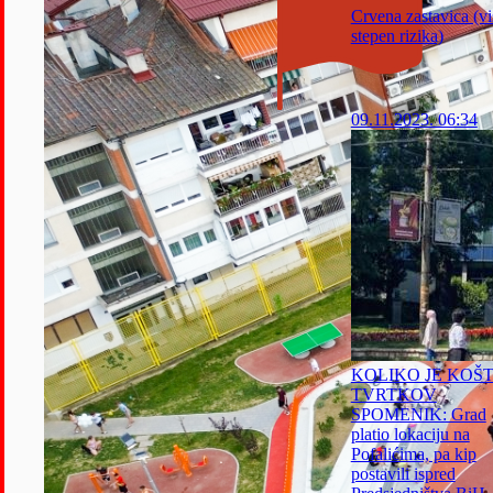
Crvena zastavica (v
stepen rizika)
09.11.2023. 06:34
KOLIKO JE KOŠ
TVRTKOV
SPOMENIK: Grad
platio lokaciju na
Pofalićima, pa kip
postavili ispred