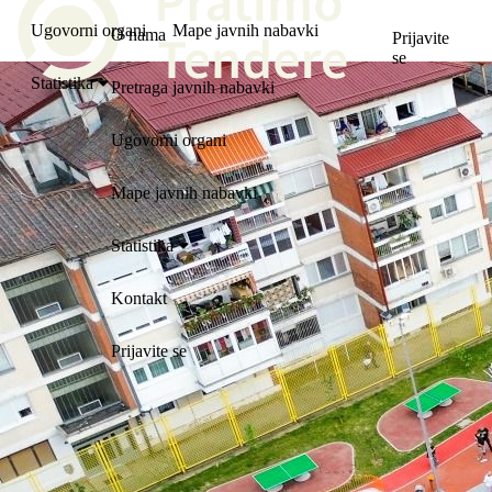
Ugovorni organi
Mape javnih nabavki
O nama
Prijavite
se
Statistika
Pretraga javnih nabavki
Ugovorni organi
Mape javnih nabavki
Statistika
Kontakt
Prijavite se