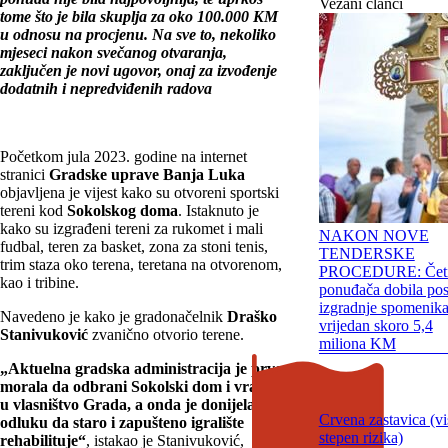
Vezani članci
tome što je bila skuplja za oko 100.000 KM
u odnosu na procjenu. Na sve to, nekoliko
mjeseci nakon svečanog otvaranja,
zaključen je novi ugovor, onaj za izvođenje
dodatnih i nepredviđenih radova
Početkom jula 2023. godine na internet
stranici
Gradske uprave Banja Luka
objavljena je vijest kako su otvoreni sportski
tereni kod
Sokolskog doma
. Istaknuto je
kako su izgrađeni tereni za rukomet i mali
NAKON NOVE
fudbal, teren za basket, zona za stoni tenis,
TENDERSKE
trim staza oko terena, teretana na otvorenom,
PROCEDURE: Četi
kao i tribine.
ponuđača dobila po
izgradnje spomenik
Navedeno je kako je gradonačelnik
Draško
vrijedan skoro 5,4
Stanivuković
zvanično otvorio terene.
miliona KM
„Aktuelna gradska administracija je prvo
morala da odbrani Sokolski dom i vrati ga
u vlasništvo Grada, a onda je donijela
Crvena zastavica (v
odluku da staro i zapušteno igralište
stepen rizika)
rehabilituje“
, istakao je Stanivuković,