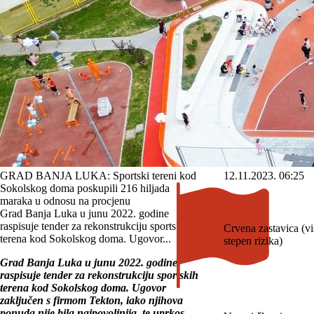
GRAD BANJA LUKA: Sportski tereni kod
12.11.2023. 06:25
Sokolskog doma poskupili 216 hiljada
maraka u odnosu na procjenu
Grad Banja Luka u junu 2022. godine
raspisuje tender za rekonstrukciju sportskih
Crvena zastavica (v
terena kod Sokolskog doma. Ugovor...
stepen rizika)
Grad Banja Luka u junu 2022. godine
raspisuje tender za rekonstrukciju sportskih
terena kod Sokolskog doma. Ugovor
zaključen s firmom Tekton, iako njihova
ponuda nije bila najpovoljnija, te uprkos