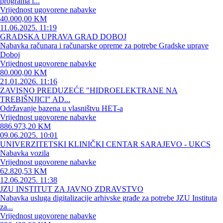
programa i...
Vrijednost ugovorene nabavke
40.000,00 KM
11.06.2025. 11:19
GRADSKA UPRAVA GRAD DOBOJ
Nabavka računara i računarske opreme za potrebe Gradske uprave
Doboj
Vrijednost ugovorene nabavke
80.000,00 KM
21.01.2026. 11:16
ZAVISNO PREDUZEĆE "HIDROELEKTRANE NA
TREBIŠNJICI" AD...
Održavanje bazena u vlasništvu HET-a
Vrijednost ugovorene nabavke
886.973,20 KM
09.06.2025. 10:01
UNIVERZITETSKI KLINIČKI CENTAR SARAJEVO - UKCS
Nabavka vozila
Vrijednost ugovorene nabavke
62.820,53 KM
12.06.2025. 11:38
JZU INSTITUT ZA JAVNO ZDRAVSTVO
Nabavka usluga digitalizacije arhivske građe za potrebe JZU Instituta
za...
Vrijednost ugovorene nabavke