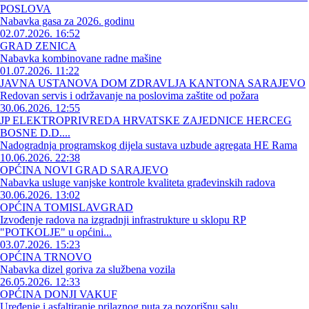
POSLOVA
Nabavka gasa za 2026. godinu
02.07.2026. 16:52
GRAD ZENICA
Nabavka kombinovane radne mašine
01.07.2026. 11:22
JAVNA USTANOVA DOM ZDRAVLJA KANTONA SARAJEVO
Redovan servis i održavanje na poslovima zaštite od požara
30.06.2026. 12:55
JP ELEKTROPRIVREDA HRVATSKE ZAJEDNICE HERCEG
BOSNE D.D....
Nadogradnja programskog dijela sustava uzbude agregata HE Rama
10.06.2026. 22:38
OPĆINA NOVI GRAD SARAJEVO
Nabavka usluge vanjske kontrole kvaliteta građevinskih radova
30.06.2026. 13:02
OPĆINA TOMISLAVGRAD
Izvođenje radova na izgradnji infrastrukture u sklopu RP
"POTKOLJE" u općini...
03.07.2026. 15:23
OPĆINA TRNOVO
Nabavka dizel goriva za službena vozila
26.05.2026. 12:33
OPĆINA DONJI VAKUF
Uređenje i asfaltiranje prilaznog puta za pozorišnu salu