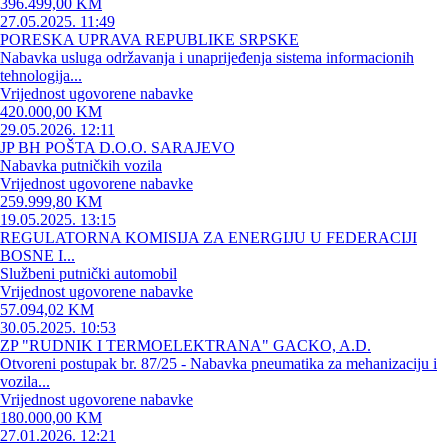
396.499,00 KM
27.05.2025. 11:49
PORESKA UPRAVA REPUBLIKE SRPSKE
Nabavka usluga održavanja i unaprijeđenja sistema informacionih
tehnologija...
Vrijednost ugovorene nabavke
420.000,00 KM
29.05.2026. 12:11
JP BH POŠTA D.O.O. SARAJEVO
Nabavka putničkih vozila
Vrijednost ugovorene nabavke
259.999,80 KM
19.05.2025. 13:15
REGULATORNA KOMISIJA ZA ENERGIJU U FEDERACIJI
BOSNE I...
Službeni putnički automobil
Vrijednost ugovorene nabavke
57.094,02 KM
30.05.2025. 10:53
ZP "RUDNIK I TERMOELEKTRANA" GACKO, A.D.
Otvoreni postupak br. 87/25 - Nabavka pneumatika za mehanizaciju i
vozila...
Vrijednost ugovorene nabavke
180.000,00 KM
27.01.2026. 12:21