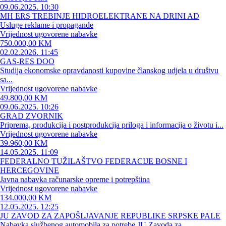
09.06.2025. 10:30
MH ERS TREBINJE HIDROELEKTRANE NA DRINI AD
Usluge reklame i propagande
Vrijednost ugovorene nabavke
750.000,00 KM
02.02.2026. 11:45
GAS-RES DOO
Studija ekonomske opravdanosti kupovine članskog udjela u društvu
sa...
Vrijednost ugovorene nabavke
49.800,00 KM
09.06.2025. 10:26
GRAD ZVORNIK
Priprema, produkcija i postprodukcija priloga i informacija o životu i...
Vrijednost ugovorene nabavke
39.960,00 KM
14.05.2025. 11:09
FEDERALNO TUŽILAŠTVO FEDERACIJE BOSNE I
HERCEGOVINE
Javna nabavka računarske opreme i potrepština
Vrijednost ugovorene nabavke
134.000,00 KM
12.05.2025. 12:25
JU ZAVOD ZA ZAPOŠLJAVANJE REPUBLIKE SRPSKE PALE
Nabavka službenog automobila za potrebe JU Zavoda za