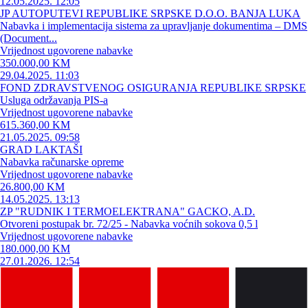
12.05.2025. 12:05
JP AUTOPUTEVI REPUBLIKE SRPSKE D.O.O. BANJA LUKA
Nabavka i implementacija sistema za upravljanje dokumentima – DMS
(Document...
Vrijednost ugovorene nabavke
350.000,00 KM
29.04.2025. 11:03
FOND ZDRAVSTVENOG OSIGURANJA REPUBLIKE SRPSKE
Usluga održavanja PIS-a
Vrijednost ugovorene nabavke
615.360,00 KM
21.05.2025. 09:58
GRAD LAKTAŠI
Nabavka računarske opreme
Vrijednost ugovorene nabavke
26.800,00 KM
14.05.2025. 13:13
ZP "RUDNIK I TERMOELEKTRANA" GACKO, A.D.
Otvoreni postupak br. 72/25 - Nabavka voćnih sokova 0,5 l
Vrijednost ugovorene nabavke
180.000,00 KM
27.01.2026. 12:54