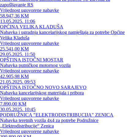
zapošljavanje RS
Vrijednost ugovorene nabavke
58.947,36 KM
13.05.2025. 11:06
OPĆINA VELIKA KLADUŠA
Nabavka i ugradnja kancelarijskog namještaja za potrebe Općine
Velika Kladuša
Vrijednost ugovorene nabavke
25.541,00 KM
29.05.2025. 11:50
OPŠTINA ISTOČNI MOSTAR
Nabavka putničkog motornog vozila
Vrijednost ugovorene nabavke
42.905,98 KM
21.05.2025. 09:53
OPŠTINA ISTOČNO NOVO SARAJEVO
Nabavka kancelarijskog materijala i pribora
Vrijednost ugovorene nabavke
7.890,00 KM
30.05.2025. 10:45
PODRUŽNICA "ELEKTRODISTRIBUCIJA" ZENICA
Nabavka teretnih vozila 4x4 za potrebe Podružnice
„Elektrodistribucije“ Zenica
Vrijednost ugovorene nabavke
399.800,00 KM