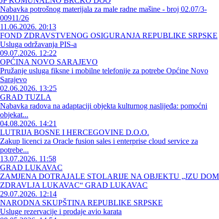
JP KOMUNALNO BRČKO DOO
Nabavka potrošnog materijala za male radne mašine - broj 02.07/3-
00911/26
11.06.2026. 20:13
FOND ZDRAVSTVENOG OSIGURANJA REPUBLIKE SRPSKE
Usluga održavanja PIS-a
09.07.2026. 12:22
OPĆINA NOVO SARAJEVO
Pružanje usluga fiksne i mobilne telefonije za potrebe Općine Novo
Sarajevo
02.06.2026. 13:25
GRAD TUZLA
Nabavka radova na adaptaciji objekta kulturnog naslijeđa: pomoćni
objekat...
04.08.2026. 14:21
LUTRIJA BOSNE I HERCEGOVINE D.O.O.
Zakup licenci za Oracle fusion sales i enterprise cloud service za
potrebe...
13.07.2026. 11:58
GRAD LUKAVAC
ZAMJENA DOTRAJALE STOLARIJE NA OBJEKTU „JZU DOM
ZDRAVLJA LUKAVAC“ GRAD LUKAVAC
29.07.2026. 12:14
NARODNA SKUPŠTINA REPUBLIKE SRPSKE
Usluge rezervacije i prodaje avio karata