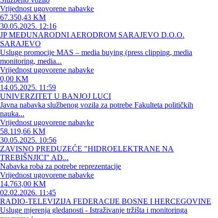
Vrijednost ugovorene nabavke
67.350,43 KM
30.05.2025. 12:16
JP MEĐUNARODNI AERODROM SARAJEVO D.O.O.
SARAJEVO
Usluge promocije MAS – media buying (press clipping, media
monitoring, media...
Vrijednost ugovorene nabavke
0,00 KM
14.05.2025. 11:59
UNIVERZITET U BANJOJ LUCI
Javna nabavka službenog vozila za potrebe Fakulteta političkih
nauka...
Vrijednost ugovorene nabavke
58.119,66 KM
30.05.2025. 10:56
ZAVISNO PREDUZEĆE "HIDROELEKTRANE NA
TREBIŠNJICI" AD...
Nabavka roba za potrebe reprezentacije
Vrijednost ugovorene nabavke
14.763,00 KM
02.02.2026. 11:45
RADIO-TELEVIZIJA FEDERACIJE BOSNE I HERCEGOVINE
Usluge mjerenja gledanosti - Istraživanje tržišta i monitoringa