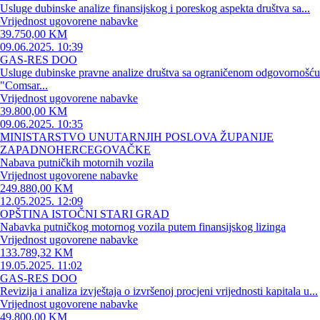
Usluge dubinske analize finansijskog i poreskog aspekta društva sa...
Vrijednost ugovorene nabavke
39.750,00 KM
09.06.2025. 10:39
GAS-RES DOO
Usluge dubinske pravne analize društva sa ograničenom odgovornošću
"Comsar...
Vrijednost ugovorene nabavke
39.800,00 KM
09.06.2025. 10:35
MINISTARSTVO UNUTARNJIH POSLOVA ŽUPANIJE
ZAPADNOHERCEGOVAČKE
Nabava putničkih motornih vozila
Vrijednost ugovorene nabavke
249.880,00 KM
12.05.2025. 12:09
OPŠTINA ISTOČNI STARI GRAD
Nabavka putničkog motornog vozila putem finansijskog lizinga
Vrijednost ugovorene nabavke
133.789,32 KM
19.05.2025. 11:02
GAS-RES DOO
Revizija i analiza izvještaja o izvršenoj procjeni vrijednosti kapitala u...
Vrijednost ugovorene nabavke
49.800,00 KM