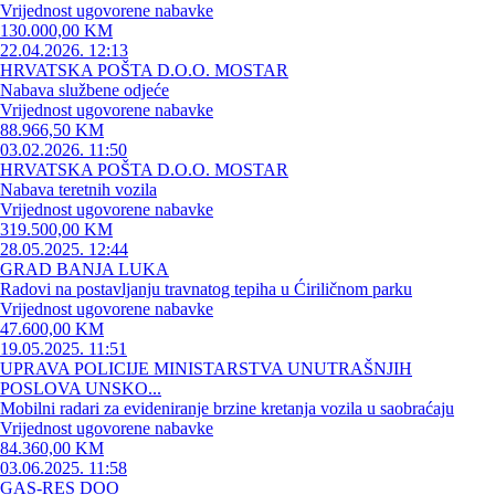
Vrijednost ugovorene nabavke
130.000,00 KM
22.04.2026. 12:13
HRVATSKA POŠTA D.O.O. MOSTAR
Nabava službene odjeće
Vrijednost ugovorene nabavke
88.966,50 KM
03.02.2026. 11:50
HRVATSKA POŠTA D.O.O. MOSTAR
Nabava teretnih vozila
Vrijednost ugovorene nabavke
319.500,00 KM
28.05.2025. 12:44
GRAD BANJA LUKA
Radovi na postavljanju travnatog tepiha u Ćiriličnom parku
Vrijednost ugovorene nabavke
47.600,00 KM
19.05.2025. 11:51
UPRAVA POLICIJE MINISTARSTVA UNUTRAŠNJIH
POSLOVA UNSKO...
Mobilni radari za evideniranje brzine kretanja vozila u saobraćaju
Vrijednost ugovorene nabavke
84.360,00 KM
03.06.2025. 11:58
GAS-RES DOO