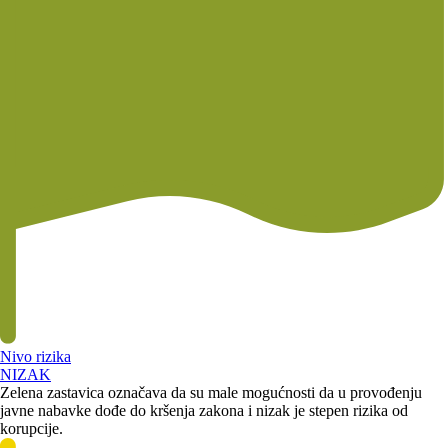
Nivo rizika
NIZAK
Zelena zastavica označava da su male mogućnosti da u provođenju
javne nabavke dođe do kršenja zakona i nizak je stepen rizika od
korupcije.