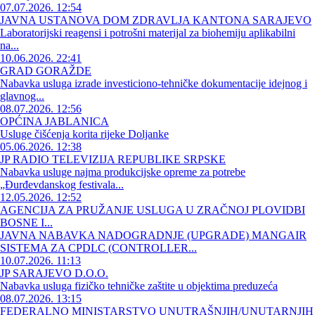
07.07.2026. 12:54
JAVNA USTANOVA DOM ZDRAVLJA KANTONA SARAJEVO
Laboratorijski reagensi i potrošni materijal za biohemiju aplikabilni
na...
10.06.2026. 22:41
GRAD GORAŽDE
Nabavka usluga izrade investiciono-tehničke dokumentacije idejnog i
glavnog...
08.07.2026. 12:56
OPĆINA JABLANICA
Usluge čišćenja korita rijeke Doljanke
05.06.2026. 12:38
JP RADIO TELEVIZIJA REPUBLIKE SRPSKE
Nabavka usluge najma produkcijske opreme za potrebe
„Đurđevdanskog festivala...
12.05.2026. 12:52
AGENCIJA ZA PRUŽANJE USLUGA U ZRAČNOJ PLOVIDBI
BOSNE I...
JAVNA NABAVKA NADOGRADNJE (UPGRADE) MANGAIR
SISTEMA ZA CPDLC (CONTROLLER...
10.07.2026. 11:13
JP SARAJEVO D.O.O.
Nabavka usluga fizičko tehničke zaštite u objektima preduzeća
08.07.2026. 13:15
FEDERALNO MINISTARSTVO UNUTRAŠNJIH/UNUTARNJIH