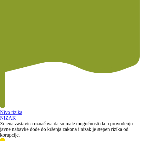
Nivo rizika
NIZAK
Zelena zastavica označava da su male mogućnosti da u provođenju
javne nabavke dođe do kršenja zakona i nizak je stepen rizika od
korupcije.