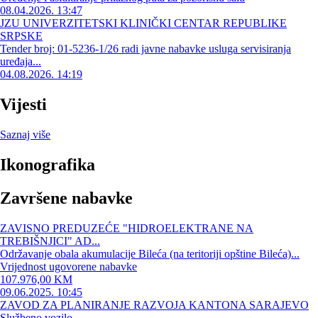
08.04.2026. 13:47
JZU UNIVERZITETSKI KLINIČKI CENTAR REPUBLIKE
SRPSKE
Tender broj: 01-5236-1/26 radi javne nabavke usluga servisiranja
uređaja...
04.08.2026. 14:19
Vijesti
Saznaj više
Ikonografika
Završene nabavke
ZAVISNO PREDUZEĆE "HIDROELEKTRANE NA
TREBIŠNJICI" AD...
Održavanje obala akumulacije Bileća (na teritoriji opštine Bileća)...
Vrijednost ugovorene nabavke
107.976,00 KM
09.06.2025. 10:45
ZAVOD ZA PLANIRANJE RAZVOJA KANTONA SARAJEVO
Službeno vozilo