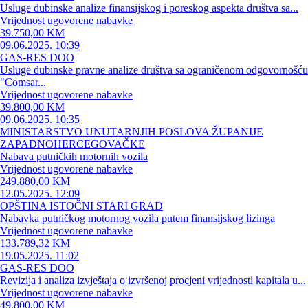
Usluge dubinske analize finansijskog i poreskog aspekta društva sa...
Vrijednost ugovorene nabavke
39.750,00 KM
09.06.2025. 10:39
GAS-RES DOO
Usluge dubinske pravne analize društva sa ograničenom odgovornošću
"Comsar...
Vrijednost ugovorene nabavke
39.800,00 KM
09.06.2025. 10:35
MINISTARSTVO UNUTARNJIH POSLOVA ŽUPANIJE
ZAPADNOHERCEGOVAČKE
Nabava putničkih motornih vozila
Vrijednost ugovorene nabavke
249.880,00 KM
12.05.2025. 12:09
OPŠTINA ISTOČNI STARI GRAD
Nabavka putničkog motornog vozila putem finansijskog lizinga
Vrijednost ugovorene nabavke
133.789,32 KM
19.05.2025. 11:02
GAS-RES DOO
Revizija i analiza izvještaja o izvršenoj procjeni vrijednosti kapitala u...
Vrijednost ugovorene nabavke
49.800,00 KM