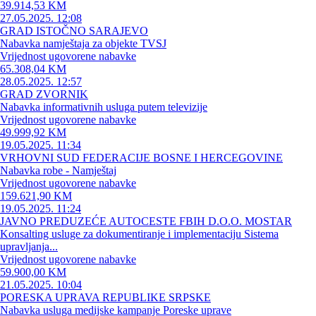
39.914,53 KM
27.05.2025. 12:08
GRAD ISTOČNO SARAJEVO
Nabavka namještaja za objekte TVSJ
Vrijednost ugovorene nabavke
65.308,04 KM
28.05.2025. 12:57
GRAD ZVORNIK
Nabavka informativnih usluga putem televizije
Vrijednost ugovorene nabavke
49.999,92 KM
19.05.2025. 11:34
VRHOVNI SUD FEDERACIJE BOSNE I HERCEGOVINE
Nabavka robe - Namještaj
Vrijednost ugovorene nabavke
159.621,90 KM
19.05.2025. 11:24
JAVNO PREDUZEĆE AUTOCESTE FBIH D.O.O. MOSTAR
Konsalting usluge za dokumentiranje i implementaciju Sistema
upravljanja...
Vrijednost ugovorene nabavke
59.900,00 KM
21.05.2025. 10:04
PORESKA UPRAVA REPUBLIKE SRPSKE
Nabavka usluga medijske kampanje Poreske uprave