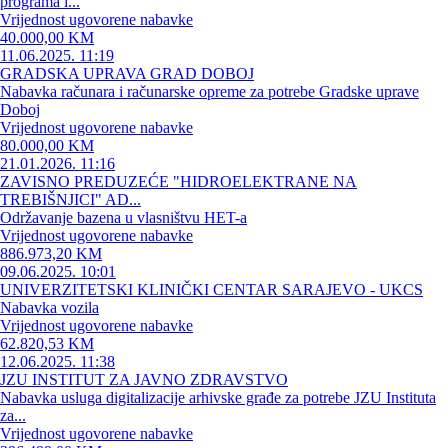
programa i...
Vrijednost ugovorene nabavke
40.000,00 KM
11.06.2025. 11:19
GRADSKA UPRAVA GRAD DOBOJ
Nabavka računara i računarske opreme za potrebe Gradske uprave
Doboj
Vrijednost ugovorene nabavke
80.000,00 KM
21.01.2026. 11:16
ZAVISNO PREDUZEĆE "HIDROELEKTRANE NA
TREBIŠNJICI" AD...
Održavanje bazena u vlasništvu HET-a
Vrijednost ugovorene nabavke
886.973,20 KM
09.06.2025. 10:01
UNIVERZITETSKI KLINIČKI CENTAR SARAJEVO - UKCS
Nabavka vozila
Vrijednost ugovorene nabavke
62.820,53 KM
12.06.2025. 11:38
JZU INSTITUT ZA JAVNO ZDRAVSTVO
Nabavka usluga digitalizacije arhivske građe za potrebe JZU Instituta
za...
Vrijednost ugovorene nabavke