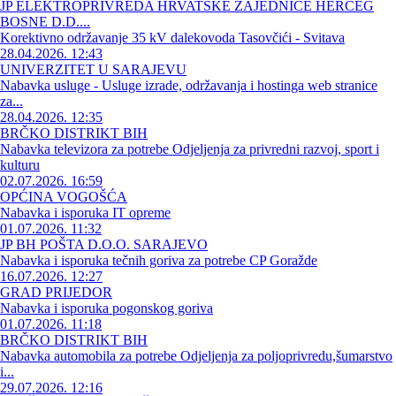
JP ELEKTROPRIVREDA HRVATSKE ZAJEDNICE HERCEG
BOSNE D.D....
Korektivno održavanje 35 kV dalekovoda Tasovčići - Svitava
28.04.2026. 12:43
UNIVERZITET U SARAJEVU
Nabavka usluge - Usluge izrade, održavanja i hostinga web stranice
za...
28.04.2026. 12:35
BRČKO DISTRIKT BIH
Nabavka televizora za potrebe Odjeljenja za privredni razvoj, sport i
kulturu
02.07.2026. 16:59
OPĆINA VOGOŠĆA
Nabavka i isporuka IT opreme
01.07.2026. 11:32
JP BH POŠTA D.O.O. SARAJEVO
Nabavka i isporuka tečnih goriva za potrebe CP Goražde
16.07.2026. 12:27
GRAD PRIJEDOR
Nabavka i isporuka pogonskog goriva
01.07.2026. 11:18
BRČKO DISTRIKT BIH
Nabavka automobila za potrebe Odjeljenja za poljoprivredu,šumarstvo
i...
29.07.2026. 12:16