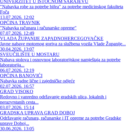
UNIVERZITET U ISTOČNOM SARAJEVU
"Nabavka robe za potrebe bifea" za potrebe medicinskog fakulteta
Foča
13.07.2026. 12:02
OPĆINA TRAVNIK
"Nabavka računara i računarske opreme"
07.07.2026. 12:49
VLADA ŽUPANIJE ZAPADNOHERCEGOVAČKE
Javne nabave motornog goriva za službena vozila Vlade Županije...
30.04.2026. 13:07
SVEUČILIŠTE U MOSTARU
Nabava stolova i osnovnog laboratorijskog namještaja za potrebe
laboratorija...
06.07.2026. 12:19
OPĆINA BANOVIĆI
Nabavka radne lične i zajedničke odjeće
02.07.2026. 16:57
GRAD VISOKO
Redovno i vanredno održavanje gradskih ulica, lokalnih i
nerazvrstanih cesta...
03.07.2026. 15:14
GRADSKA UPRAVA GRAD DOBOJ
Održavanje računara, računarske i IT opreme za potrebe Gradske
uprave Doboj...
30.06.2026. 13:05