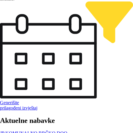
Generišite
prilagođeni izvještaj
Aktuelne nabavke