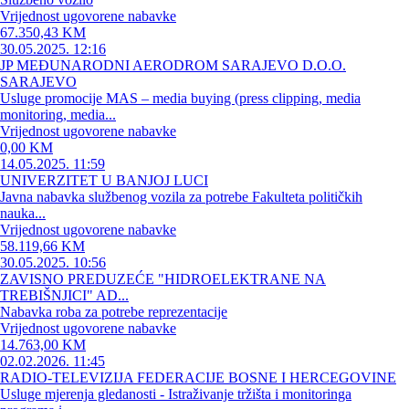
Vrijednost ugovorene nabavke
67.350,43 KM
30.05.2025. 12:16
JP MEĐUNARODNI AERODROM SARAJEVO D.O.O.
SARAJEVO
Usluge promocije MAS – media buying (press clipping, media
monitoring, media...
Vrijednost ugovorene nabavke
0,00 KM
14.05.2025. 11:59
UNIVERZITET U BANJOJ LUCI
Javna nabavka službenog vozila za potrebe Fakulteta političkih
nauka...
Vrijednost ugovorene nabavke
58.119,66 KM
30.05.2025. 10:56
ZAVISNO PREDUZEĆE "HIDROELEKTRANE NA
TREBIŠNJICI" AD...
Nabavka roba za potrebe reprezentacije
Vrijednost ugovorene nabavke
14.763,00 KM
02.02.2026. 11:45
RADIO-TELEVIZIJA FEDERACIJE BOSNE I HERCEGOVINE
Usluge mjerenja gledanosti - Istraživanje tržišta i monitoringa