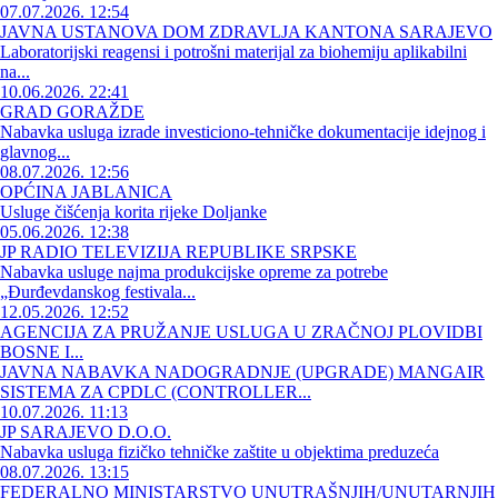
07.07.2026. 12:54
JAVNA USTANOVA DOM ZDRAVLJA KANTONA SARAJEVO
Laboratorijski reagensi i potrošni materijal za biohemiju aplikabilni
na...
10.06.2026. 22:41
GRAD GORAŽDE
Nabavka usluga izrade investiciono-tehničke dokumentacije idejnog i
glavnog...
08.07.2026. 12:56
OPĆINA JABLANICA
Usluge čišćenja korita rijeke Doljanke
05.06.2026. 12:38
JP RADIO TELEVIZIJA REPUBLIKE SRPSKE
Nabavka usluge najma produkcijske opreme za potrebe
„Đurđevdanskog festivala...
12.05.2026. 12:52
AGENCIJA ZA PRUŽANJE USLUGA U ZRAČNOJ PLOVIDBI
BOSNE I...
JAVNA NABAVKA NADOGRADNJE (UPGRADE) MANGAIR
SISTEMA ZA CPDLC (CONTROLLER...
10.07.2026. 11:13
JP SARAJEVO D.O.O.
Nabavka usluga fizičko tehničke zaštite u objektima preduzeća
08.07.2026. 13:15
FEDERALNO MINISTARSTVO UNUTRAŠNJIH/UNUTARNJIH