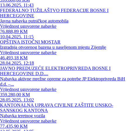
13.06.2025. 11:43
FEDERALNO TUŽILAŠTVO FEDERACIJE BOSNE I
HERCEGOVINE
Javna nabavka putničkog automobila
Vrijednost ugovorene nabavke
76.888,89 KM
10.04.2025. 11:15
OPŠTINA ISTOČNI MOSTAR
Izgradnja otvorenog bazena u naseljenom mjestu Zijemlje
Vrijednost ugovorene nabavke
46.493,18 KM
28.04.2025. 12:18
JAVNO PREDUZEĆE ELEKTROPRIVREDA BOSNE I
HERCEGOVINE D.D....
Nabavka aktivne mrežne opreme za potrebe JP Elektroprivreda BiH
d.d. –...
Vrijednost ugovorene nabavke
359.280,00 KM
28.05.2025. 13:02
KANTONALNA UPRAVA CIVILNE ZAŠTITE UNSKO-
SANSKOG KANTONA
Nabavka teretnog vozila
Vrijednost ugovorene nabavke
77.435,90 KM