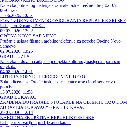
JP KOMUNALNO BRČKO DOO
Nabavka potrošnog materijala za male radne mašine - broj 02.07/3-
00911/26
11.06.2026. 20:13
FOND ZDRAVSTVENOG OSIGURANJA REPUBLIKE SRPSKE
Usluga održavanja PIS-a
09.07.2026. 12:22
OPĆINA NOVO SARAJEVO
Pružanje usluga fiksne i mobilne telefonije za potrebe Općine Novo
Sarajevo
02.06.2026. 13:25
GRAD TUZLA
Nabavka radova na adaptaciji objekta kulturnog naslijeđa: pomoćni
objekat...
04.08.2026. 14:21
LUTRIJA BOSNE I HERCEGOVINE D.O.O.
Zakup licenci za Oracle fusion sales i enterprise cloud service za
potrebe...
13.07.2026. 11:58
GRAD LUKAVAC
ZAMJENA DOTRAJALE STOLARIJE NA OBJEKTU „JZU DOM
ZDRAVLJA LUKAVAC“ GRAD LUKAVAC
29.07.2026. 12:14
NARODNA SKUPŠTINA REPUBLIKE SRPSKE
Usluge rezervacije i prodaje avio karata