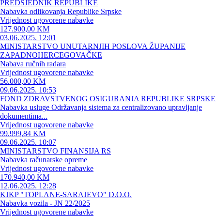
PREDSJEDNIK REPUBLIKE
Nabavka odlikovanja Republike Srpske
Vrijednost ugovorene nabavke
127.900,00 KM
03.06.2025. 12:01
MINISTARSTVO UNUTARNJIH POSLOVA ŽUPANIJE
ZAPADNOHERCEGOVAČKE
Nabava ručnih radara
Vrijednost ugovorene nabavke
56.000,00 KM
09.06.2025. 10:53
FOND ZDRAVSTVENOG OSIGURANJA REPUBLIKE SRPSKE
Nabavka usluge Održavanja sistema za centralizovano upravljanje
dokumentima...
Vrijednost ugovorene nabavke
99.999,84 KM
09.06.2025. 10:07
MINISTARSTVO FINANSIJA RS
Nabavka računarske opreme
Vrijednost ugovorene nabavke
170.940,00 KM
12.06.2025. 12:28
KJKP "TOPLANE-SARAJEVO" D.O.O.
Nabavka vozila - JN 22/2025
Vrijednost ugovorene nabavke