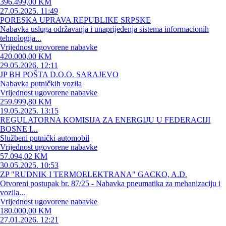
396.499,00 KM
27.05.2025. 11:49
PORESKA UPRAVA REPUBLIKE SRPSKE
Nabavka usluga održavanja i unaprijeđenja sistema informacionih
tehnologija...
Vrijednost ugovorene nabavke
420.000,00 KM
29.05.2026. 12:11
JP BH POŠTA D.O.O. SARAJEVO
Nabavka putničkih vozila
Vrijednost ugovorene nabavke
259.999,80 KM
19.05.2025. 13:15
REGULATORNA KOMISIJA ZA ENERGIJU U FEDERACIJI
BOSNE I...
Službeni putnički automobil
Vrijednost ugovorene nabavke
57.094,02 KM
30.05.2025. 10:53
ZP "RUDNIK I TERMOELEKTRANA" GACKO, A.D.
Otvoreni postupak br. 87/25 - Nabavka pneumatika za mehanizaciju i
vozila...
Vrijednost ugovorene nabavke
180.000,00 KM
27.01.2026. 12:21