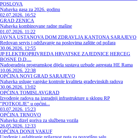
POSLOVA
Nabavka gasa za 2026. godinu
02.07.2026. 16:52
GRAD ZENICA
Nabavka kombinovane radne mašine
01.07.2026. 11:22
JAVNA USTANOVA DOM ZDRAVLJA KANTONA SARAJEVO
Redovan servis i održavanje na poslovima zaštite od požara
30.06.2026. 12:55
JP ELEKTROPRIVREDA HRVATSKE ZAJEDNICE HERCEG
BOSNE D.D....
Nadogradnja programskog dijela sustava uzbude agregata HE Rama
10.06.2026. 22:38
OPĆINA NOVI GRAD SARAJEVO
Nabavka usluge vanjske kontrole kvaliteta građevinskih radova
30.06.2026. 13:02
OPĆINA TOMISLAVGRAD
Izvođenje radova na izgradnji infrastrukture u sklopu RP
"POTKOLJE" u općini...
03.07.2026. 15:23
OPĆINA TRNOVO
Nabavka dizel goriva za službena vozila
26.05.2026. 12:33
OPĆINA DONJI VAKUF
Uređenje i asfaltiranje prilaznog puta za pozorišnu salu