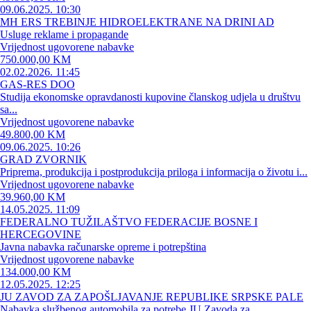
09.06.2025. 10:30
MH ERS TREBINJE HIDROELEKTRANE NA DRINI AD
Usluge reklame i propagande
Vrijednost ugovorene nabavke
750.000,00 KM
02.02.2026. 11:45
GAS-RES DOO
Studija ekonomske opravdanosti kupovine članskog udjela u društvu
sa...
Vrijednost ugovorene nabavke
49.800,00 KM
09.06.2025. 10:26
GRAD ZVORNIK
Priprema, produkcija i postprodukcija priloga i informacija o životu i...
Vrijednost ugovorene nabavke
39.960,00 KM
14.05.2025. 11:09
FEDERALNO TUŽILAŠTVO FEDERACIJE BOSNE I
HERCEGOVINE
Javna nabavka računarske opreme i potrepština
Vrijednost ugovorene nabavke
134.000,00 KM
12.05.2025. 12:25
JU ZAVOD ZA ZAPOŠLJAVANJE REPUBLIKE SRPSKE PALE
Nabavka službenog automobila za potrebe JU Zavoda za