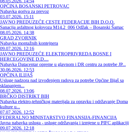
08.05.2026. 14:54
OPĆINA BOSANSKI PETROVAC
Nabavka goriva za prevoz
03.07.2026. 15:11
JAVNO PREDUZEĆE CESTE FEDERACIJE BIH D.O.O.
Sanacija asfaltnog kolovoza M14.2_006 Odžak – Bosanski Šamac
08.05.2026. 14:38
GRAD ZVORNIK
Nabavka montažnih kontejnera
09.07.2026. 12:16
JAVNO PREDUZEĆE ELEKTROPRIVREDA BOSNE I
HERCEGOVINE D.D....
Nabavka Datacentar opreme u glavnom i DR centru za potrebe JP...
30.06.2026. 12:53
OPĆINA ILIJAŠ
Usluge nadzora nad izvođenjem radova za potrebe Općine Ilijaš sa
sklapanjem...
08.07.2026. 13:06
BRČKO DISTRIKT BIH
Nabavka elektro-tehničkog materijala za opravku i održavanje Doma
kulture u...
07.07.2026. 12:52
FEDERALNO MINISTARSTVO FINANSIJA-FINANCIJA
Javna nabavka usluga - usluge održavanja i izmjene u PIFC aplikaciji
09.07.2026. 12:18