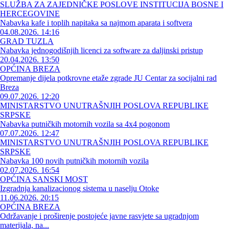
SLUŽBA ZA ZAJEDNIČKE POSLOVE INSTITUCIJA BOSNE I
HERCEGOVINE
Nabavka kafe i toplih napitaka sa najmom aparata i softvera
04.08.2026. 14:16
GRAD TUZLA
Nabavka jednogodišnjih licenci za software za daljinski pristup
20.04.2026. 13:50
OPĆINA BREZA
Opremanje dijela potkrovne etaže zgrade JU Centar za socijalni rad
Breza
09.07.2026. 12:20
MINISTARSTVO UNUTRAŠNJIH POSLOVA REPUBLIKE
SRPSKE
Nabavka putničkih motornih vozila sa 4x4 pogonom
07.07.2026. 12:47
MINISTARSTVO UNUTRAŠNJIH POSLOVA REPUBLIKE
SRPSKE
Nabavka 100 novih putničkih motornih vozila
02.07.2026. 16:54
OPĆINA SANSKI MOST
Izgradnja kanalizacionog sistema u naselju Otoke
11.06.2026. 20:15
OPĆINA BREZA
Održavanje i proširenje postojeće javne rasvjete sa ugradnjom
materijala, na...