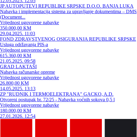
12.05.2025. 12:05
JP AUTOPUTEVI REPUBLIKE SRPSKE D.O.O. BANJA LUKA
Nabavka i implementacija sistema za upravljanje dokumentima – DMS
(Document...
Vrijednost ugovorene nabavke
350.000,00 KM
29.04.2025. 11:03
FOND ZDRAVSTVENOG OSIGURANJA REPUBLIKE SRPSKE
Usluga održavanja PIS-a
Vrijednost ugovorene nabavke
615.360,00 KM
21.05.2025. 09:58
GRAD LAKTAŠI
Nabavka računarske opreme
Vrijednost ugovorene nabavke
26.800,00 KM
14.05.2025. 13:13
ZP "RUDNIK I TERMOELEKTRANA" GACKO, A.D.
Otvoreni postupak br. 72/25 - Nabavka voćnih sokova 0,5 l
Vrijednost ugovorene nabavke
180.000,00 KM
27.01.2026. 12:54