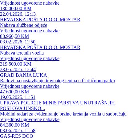
Vrijednost ugovorene nabavke
130.000,00 KM
22.04.2026. 12:13
HRVATSKA POŠTA D.O.O. MOSTAR
Nabava službene odjeće
Vrijednost ugovorene nabavke
88.966,50 KM
03.02.2026. 11:50
HRVATSKA POŠTA D.O.O. MOSTAR
Nabava teretnih vozila
Vrijednost ugovorene nabavke
319.500,00 KM
28.05.2025. 12:44
GRAD BANJA LUKA
Radovi na postavljanju travnatog tepiha u Ćiriličnom parku
Vrijednost ugovorene nabavke
47.600,00 KM
19.05.2025. 11:51
UPRAVA POLICIJE MINISTARSTVA UNUTRAŠNJIH
POSLOVA UNSKO...
Mobilni radari za evideniranje brzine kretanja vozila u saobraćaju
Vrijednost ugovorene nabavke
84.360,00 KM
03.06.2025. 11:58
GAS-RES DOO