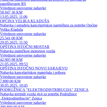
zapošljavanje RS
Vrijednost ugovorene nabavke
58.947,36 KM
13.05.2025. 11:06
OPĆINA VELIKA KLADUŠA
Nabavka i ugradnja kancelarijskog namještaja za potrebe Općine
Velika Kladuša
Vrijednost ugovorene nabavke
25.541,00 KM
29.05.2025. 11:50
OPŠTINA ISTOČNI MOSTAR
Nabavka putničkog motornog vozila
Vrijednost ugovorene nabavke
42.905,98 KM
21.05.2025. 09:53
OPŠTINA ISTOČNO NOVO SARAJEVO
Nabavka kancelarijskog materijala i pribora
Vrijednost ugovorene nabavke
7.890,00 KM
30.05.2025. 10:45
PODRUŽNICA "ELEKTRODISTRIBUCIJA" ZENICA
Nabavka teretnih vozila 4x4 za potrebe Podružnice
„Elektrodistribucije“ Zenica
Vrijednost ugovorene nabavke
399.800,00 KM