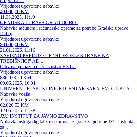
programa i...
Vrijednost ugovorene nabavke
40.000,00 KM
11.06.2025. 11:19
GRADSKA UPRAVA GRAD DOBOJ
Nabavka računara i računarske opreme za potrebe Gradske uprave
Doboj
Vrijednost ugovorene nabavke
80.000,00 KM
21.01.2026. 11:16
ZAVISNO PREDUZEĆE "HIDROELEKTRANE NA
TREBIŠNJICI" AD...
Održavanje bazena u vlasništvu HET-a
Vrijednost ugovorene nabavke
886.973,20 KM
09.06.2025. 10:01
UNIVERZITETSKI KLINIČKI CENTAR SARAJEVO - UKCS
Nabavka vozila
Vrijednost ugovorene nabavke
62.820,53 KM
12.06.2025. 11:38
JZU INSTITUT ZA JAVNO ZDRAVSTVO
Nabavka usluga digitalizacije arhivske građe za potrebe JZU Instituta
za...
Vrijednost ugovorene nabavke