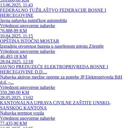
13.06.2025. 11:43
FEDERALNO TUŽILAŠTVO FEDERACIJE BOSNE I
HERCEGOVINE
Javna nabavka putničkog automobila
Vrijednost ugovorene nabavke
76.888,89 KM
10.04.2025. 11:15
OPŠTINA ISTOČNI MOSTAR
Izgradnja otvorenog bazena u naseljenom mjestu Zijemlje
Vrijednost ugovorene nabavke
46.493,18 KM
28.04.2025. 12:18
JAVNO PREDUZEĆE ELEKTROPRIVREDA BOSNE I
HERCEGOVINE D.D....
Nabavka aktivne mrežne opreme za potrebe JP Elektroprivreda BiH
d.d. –...
Vrijednost ugovorene nabavke
359.280,00 KM
28.05.2025. 13:02
KANTONALNA UPRAVA CIVILNE ZAŠTITE UNSKO-
SANSKOG KANTONA
Nabavka teretnog vozila
Vrijednost ugovorene nabavke
77.435,90 KM