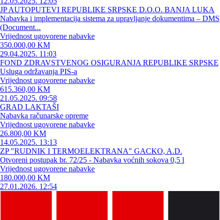
12.05.2025. 12:05
JP AUTOPUTEVI REPUBLIKE SRPSKE D.O.O. BANJA LUKA
Nabavka i implementacija sistema za upravljanje dokumentima – DMS
(Document...
Vrijednost ugovorene nabavke
350.000,00 KM
29.04.2025. 11:03
FOND ZDRAVSTVENOG OSIGURANJA REPUBLIKE SRPSKE
Usluga održavanja PIS-a
Vrijednost ugovorene nabavke
615.360,00 KM
21.05.2025. 09:58
GRAD LAKTAŠI
Nabavka računarske opreme
Vrijednost ugovorene nabavke
26.800,00 KM
14.05.2025. 13:13
ZP "RUDNIK I TERMOELEKTRANA" GACKO, A.D.
Otvoreni postupak br. 72/25 - Nabavka voćnih sokova 0,5 l
Vrijednost ugovorene nabavke
180.000,00 KM
27.01.2026. 12:54