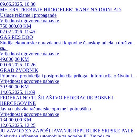
09.06.2025. 10:30
MH ERS TREBINJE HIDROELEKTRANE NA DRINI AD
Usluge reklame i propagande
Vrijednost ugovorene nabavke
750.000,00 KM
02.02.2026. 11:45
GAS-RES DOO
Studija ekonomske opravdanosti kupovine članskog udjela u društvu
sa...
Vrijednost ugovorene nabavke
49.800,00 KM
09.06.2025. 10:26
GRAD ZVORNIK
Priprema, produkcija i postprodukcija priloga i informacija o životu i...
Vrijednost ugovorene nabavke
39.960,00 KM
14.05.2025. 11:09
FEDERALNO TUŽILAŠTVO FEDERACIJE BOSNE I
HERCEGOVINE
Javna nabavka računarske opreme i potrepština
Vrijednost ugovorene nabavke
134.000,00 KM
12.05.2025. 12:25
JU ZAVOD ZA ZAPOŠLJAVANJE REPUBLIKE SRPSKE PALE
Nabavka službenog automobila za potrebe JU Zavoda za