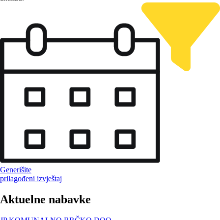
Generišite
prilagođeni izvještaj
Aktuelne nabavke