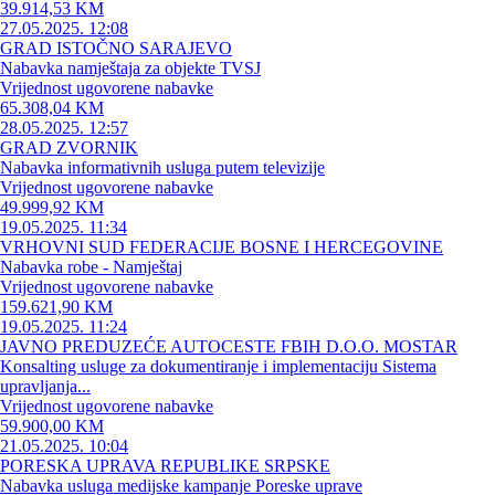
39.914,53 KM
27.05.2025. 12:08
GRAD ISTOČNO SARAJEVO
Nabavka namještaja za objekte TVSJ
Vrijednost ugovorene nabavke
65.308,04 KM
28.05.2025. 12:57
GRAD ZVORNIK
Nabavka informativnih usluga putem televizije
Vrijednost ugovorene nabavke
49.999,92 KM
19.05.2025. 11:34
VRHOVNI SUD FEDERACIJE BOSNE I HERCEGOVINE
Nabavka robe - Namještaj
Vrijednost ugovorene nabavke
159.621,90 KM
19.05.2025. 11:24
JAVNO PREDUZEĆE AUTOCESTE FBIH D.O.O. MOSTAR
Konsalting usluge za dokumentiranje i implementaciju Sistema
upravljanja...
Vrijednost ugovorene nabavke
59.900,00 KM
21.05.2025. 10:04
PORESKA UPRAVA REPUBLIKE SRPSKE
Nabavka usluga medijske kampanje Poreske uprave