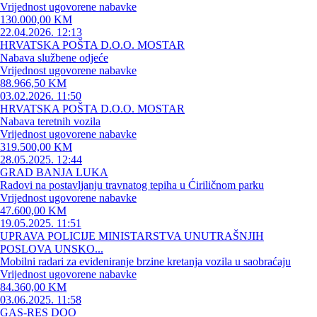
Vrijednost ugovorene nabavke
130.000,00 KM
22.04.2026. 12:13
HRVATSKA POŠTA D.O.O. MOSTAR
Nabava službene odjeće
Vrijednost ugovorene nabavke
88.966,50 KM
03.02.2026. 11:50
HRVATSKA POŠTA D.O.O. MOSTAR
Nabava teretnih vozila
Vrijednost ugovorene nabavke
319.500,00 KM
28.05.2025. 12:44
GRAD BANJA LUKA
Radovi na postavljanju travnatog tepiha u Ćiriličnom parku
Vrijednost ugovorene nabavke
47.600,00 KM
19.05.2025. 11:51
UPRAVA POLICIJE MINISTARSTVA UNUTRAŠNJIH
POSLOVA UNSKO...
Mobilni radari za evideniranje brzine kretanja vozila u saobraćaju
Vrijednost ugovorene nabavke
84.360,00 KM
03.06.2025. 11:58
GAS-RES DOO