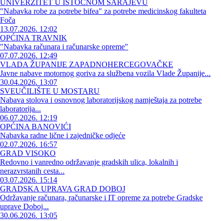
UNIVERZITET U ISTOČNOM SARAJEVU
"Nabavka robe za potrebe bifea" za potrebe medicinskog fakulteta
Foča
13.07.2026. 12:02
OPĆINA TRAVNIK
"Nabavka računara i računarske opreme"
07.07.2026. 12:49
VLADA ŽUPANIJE ZAPADNOHERCEGOVAČKE
Javne nabave motornog goriva za službena vozila Vlade Županije...
30.04.2026. 13:07
SVEUČILIŠTE U MOSTARU
Nabava stolova i osnovnog laboratorijskog namještaja za potrebe
laboratorija...
06.07.2026. 12:19
OPĆINA BANOVIĆI
Nabavka radne lične i zajedničke odjeće
02.07.2026. 16:57
GRAD VISOKO
Redovno i vanredno održavanje gradskih ulica, lokalnih i
nerazvrstanih cesta...
03.07.2026. 15:14
GRADSKA UPRAVA GRAD DOBOJ
Održavanje računara, računarske i IT opreme za potrebe Gradske
uprave Doboj...
30.06.2026. 13:05