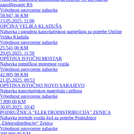
zapošljavanje RS
Vrijednost ugovorene nabavke
58.947,36 KM
13.05.2025. 11:06
OPĆINA VELIKA KLADUŠA
Nabavka i ugradnja kancelarijskog namještaja za potrebe Općine
Velika Kladuša
Vrijednost ugovorene nabavke
25.541,00 KM
29.05.2025. 11:50
OPŠTINA ISTOČNI MOSTAR
Nabavka putničkog motornog vozila
Vrijednost ugovorene nabavke
42.905,98 KM
21.05.2025. 09:53
OPŠTINA ISTOČNO NOVO SARAJEVO
Nabavka kancelarijskog materijala i pribora
Vrijednost ugovorene nabavke
7.890,00 KM
30.05.2025. 10:45
PODRUŽNICA "ELEKTRODISTRIBUCIJA" ZENICA
Nabavka teretnih vozila 4x4 za potrebe Podružnice
„Elektrodistribucije“ Zenica
Vrijednost ugovorene nabavke
399.800,00 KM