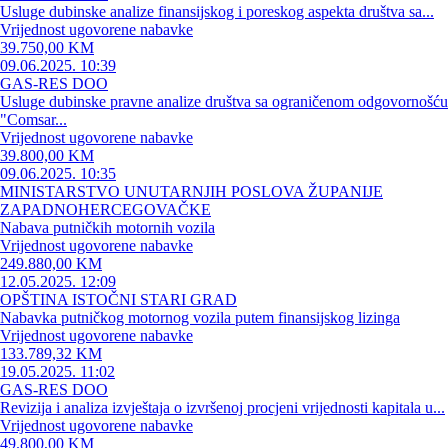
Usluge dubinske analize finansijskog i poreskog aspekta društva sa...
Vrijednost ugovorene nabavke
39.750,00 KM
09.06.2025. 10:39
GAS-RES DOO
Usluge dubinske pravne analize društva sa ograničenom odgovornošću
"Comsar...
Vrijednost ugovorene nabavke
39.800,00 KM
09.06.2025. 10:35
MINISTARSTVO UNUTARNJIH POSLOVA ŽUPANIJE
ZAPADNOHERCEGOVAČKE
Nabava putničkih motornih vozila
Vrijednost ugovorene nabavke
249.880,00 KM
12.05.2025. 12:09
OPŠTINA ISTOČNI STARI GRAD
Nabavka putničkog motornog vozila putem finansijskog lizinga
Vrijednost ugovorene nabavke
133.789,32 KM
19.05.2025. 11:02
GAS-RES DOO
Revizija i analiza izvještaja o izvršenoj procjeni vrijednosti kapitala u...
Vrijednost ugovorene nabavke
49.800,00 KM