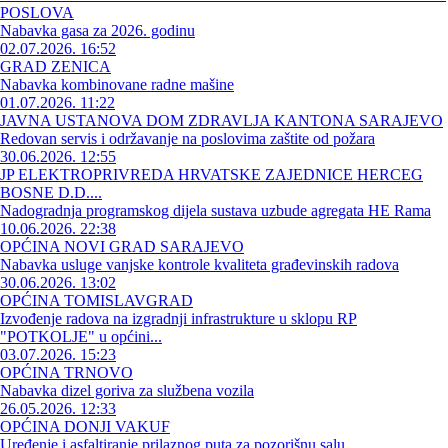
POSLOVA
Nabavka gasa za 2026. godinu
02.07.2026. 16:52
GRAD ZENICA
Nabavka kombinovane radne mašine
01.07.2026. 11:22
JAVNA USTANOVA DOM ZDRAVLJA KANTONA SARAJEVO
Redovan servis i održavanje na poslovima zaštite od požara
30.06.2026. 12:55
JP ELEKTROPRIVREDA HRVATSKE ZAJEDNICE HERCEG
BOSNE D.D....
Nadogradnja programskog dijela sustava uzbude agregata HE Rama
10.06.2026. 22:38
OPĆINA NOVI GRAD SARAJEVO
Nabavka usluge vanjske kontrole kvaliteta građevinskih radova
30.06.2026. 13:02
OPĆINA TOMISLAVGRAD
Izvođenje radova na izgradnji infrastrukture u sklopu RP
"POTKOLJE" u općini...
03.07.2026. 15:23
OPĆINA TRNOVO
Nabavka dizel goriva za službena vozila
26.05.2026. 12:33
OPĆINA DONJI VAKUF
Uređenje i asfaltiranje prilaznog puta za pozorišnu salu