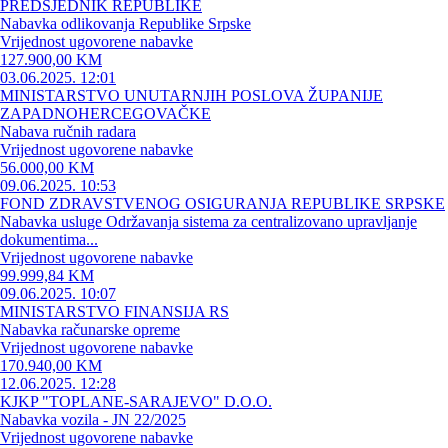
PREDSJEDNIK REPUBLIKE
Nabavka odlikovanja Republike Srpske
Vrijednost ugovorene nabavke
127.900,00 KM
03.06.2025. 12:01
MINISTARSTVO UNUTARNJIH POSLOVA ŽUPANIJE
ZAPADNOHERCEGOVAČKE
Nabava ručnih radara
Vrijednost ugovorene nabavke
56.000,00 KM
09.06.2025. 10:53
FOND ZDRAVSTVENOG OSIGURANJA REPUBLIKE SRPSKE
Nabavka usluge Održavanja sistema za centralizovano upravljanje
dokumentima...
Vrijednost ugovorene nabavke
99.999,84 KM
09.06.2025. 10:07
MINISTARSTVO FINANSIJA RS
Nabavka računarske opreme
Vrijednost ugovorene nabavke
170.940,00 KM
12.06.2025. 12:28
KJKP "TOPLANE-SARAJEVO" D.O.O.
Nabavka vozila - JN 22/2025
Vrijednost ugovorene nabavke