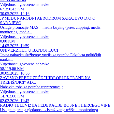
Vrijednost ugovorene nabavke
67.350,43 KM
30.05.2025. 12:16
JP MEĐUNARODNI AERODROM SARAJEVO D.O.O.
SARAJEVO
Usluge promocije MAS – media buying (press clipping, media
monitoring, media...
Vrijednost ugovorene nabavke
0,00 KM
14.05.2025. 11:59
UNIVERZITET U BANJOJ LUCI
Javna nabavka službenog vozila za potrebe Fakulteta političkih
nauka...
Vrijednost ugovorene nabavke
58.119,66 KM
30.05.2025. 10:56
ZAVISNO PREDUZEĆE "HIDROELEKTRANE NA
TREBIŠNJICI" AD...
Nabavka roba za potrebe reprezentacije
Vrijednost ugovorene nabavke
14.763,00 KM
02.02.2026. 11:45
RADIO-TELEVIZIJA FEDERACIJE BOSNE I HERCEGOVINE
Usluge mjerenja gledanosti - Istraživanje tržišta i monitoringa