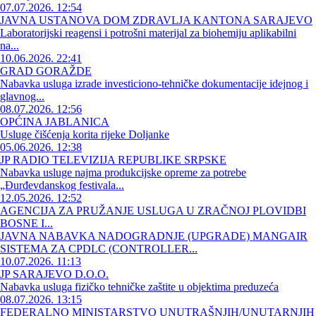
07.07.2026. 12:54
JAVNA USTANOVA DOM ZDRAVLJA KANTONA SARAJEVO
Laboratorijski reagensi i potrošni materijal za biohemiju aplikabilni
na...
10.06.2026. 22:41
GRAD GORAŽDE
Nabavka usluga izrade investiciono-tehničke dokumentacije idejnog i
glavnog...
08.07.2026. 12:56
OPĆINA JABLANICA
Usluge čišćenja korita rijeke Doljanke
05.06.2026. 12:38
JP RADIO TELEVIZIJA REPUBLIKE SRPSKE
Nabavka usluge najma produkcijske opreme za potrebe
„Đurđevdanskog festivala...
12.05.2026. 12:52
AGENCIJA ZA PRUŽANJE USLUGA U ZRAČNOJ PLOVIDBI
BOSNE I...
JAVNA NABAVKA NADOGRADNJE (UPGRADE) MANGAIR
SISTEMA ZA CPDLC (CONTROLLER...
10.07.2026. 11:13
JP SARAJEVO D.O.O.
Nabavka usluga fizičko tehničke zaštite u objektima preduzeća
08.07.2026. 13:15
FEDERALNO MINISTARSTVO UNUTRAŠNJIH/UNUTARNJIH