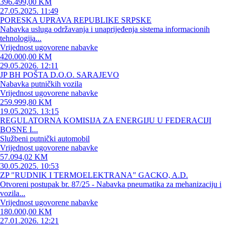
396.499,00 KM
27.05.2025. 11:49
PORESKA UPRAVA REPUBLIKE SRPSKE
Nabavka usluga održavanja i unaprijeđenja sistema informacionih
tehnologija...
Vrijednost ugovorene nabavke
420.000,00 KM
29.05.2026. 12:11
JP BH POŠTA D.O.O. SARAJEVO
Nabavka putničkih vozila
Vrijednost ugovorene nabavke
259.999,80 KM
19.05.2025. 13:15
REGULATORNA KOMISIJA ZA ENERGIJU U FEDERACIJI
BOSNE I...
Službeni putnički automobil
Vrijednost ugovorene nabavke
57.094,02 KM
30.05.2025. 10:53
ZP "RUDNIK I TERMOELEKTRANA" GACKO, A.D.
Otvoreni postupak br. 87/25 - Nabavka pneumatika za mehanizaciju i
vozila...
Vrijednost ugovorene nabavke
180.000,00 KM
27.01.2026. 12:21