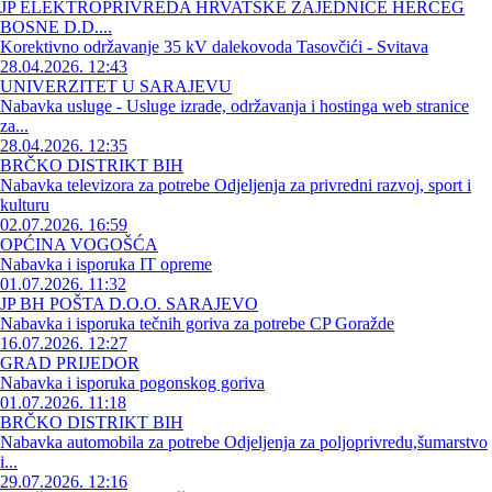
JP ELEKTROPRIVREDA HRVATSKE ZAJEDNICE HERCEG
BOSNE D.D....
Korektivno održavanje 35 kV dalekovoda Tasovčići - Svitava
28.04.2026. 12:43
UNIVERZITET U SARAJEVU
Nabavka usluge - Usluge izrade, održavanja i hostinga web stranice
za...
28.04.2026. 12:35
BRČKO DISTRIKT BIH
Nabavka televizora za potrebe Odjeljenja za privredni razvoj, sport i
kulturu
02.07.2026. 16:59
OPĆINA VOGOŠĆA
Nabavka i isporuka IT opreme
01.07.2026. 11:32
JP BH POŠTA D.O.O. SARAJEVO
Nabavka i isporuka tečnih goriva za potrebe CP Goražde
16.07.2026. 12:27
GRAD PRIJEDOR
Nabavka i isporuka pogonskog goriva
01.07.2026. 11:18
BRČKO DISTRIKT BIH
Nabavka automobila za potrebe Odjeljenja za poljoprivredu,šumarstvo
i...
29.07.2026. 12:16