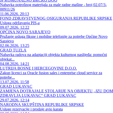
JP KOMUNALNO BRČKO DOO
Nabavka potrošnog materijala za male radne mašine - broj 02.07/3-
00911/26
11.06.2026. 20:13
FOND ZDRAVSTVENOG OSIGURANJA REPUBLIKE SRPSKE
Usluga održavanja PIS-a
09.07.2026. 12:22
OPĆINA NOVO SARAJEVO
Pružanje usluga fiksne i mobilne telefonije za potrebe Općine Novo
Sarajevo
02.06.2026. 13:25
GRAD TUZLA
Nabavka radova na adaptaciji objekta kulturnog naslijeđa: pomoćni
objekat...
04.08.2026. 14:21
LUTRIJA BOSNE I HERCEGOVINE D.O.O.
Zakup licenci za Oracle fusion sales i enterprise cloud service za
potrebe...
13.07.2026. 11:58
GRAD LUKAVAC
ZAMJENA DOTRAJALE STOLARIJE NA OBJEKTU „JZU DOM
ZDRAVLJA LUKAVAC“ GRAD LUKAVAC
29.07.2026. 12:14
NARODNA SKUPŠTINA REPUBLIKE SRPSKE
Usluge rezervacije i prodaje avio karata