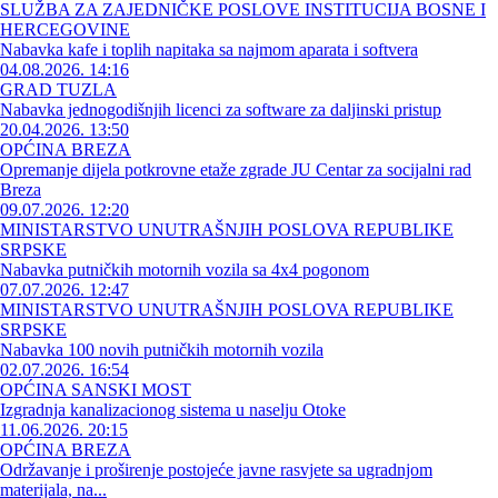
SLUŽBA ZA ZAJEDNIČKE POSLOVE INSTITUCIJA BOSNE I
HERCEGOVINE
Nabavka kafe i toplih napitaka sa najmom aparata i softvera
04.08.2026. 14:16
GRAD TUZLA
Nabavka jednogodišnjih licenci za software za daljinski pristup
20.04.2026. 13:50
OPĆINA BREZA
Opremanje dijela potkrovne etaže zgrade JU Centar za socijalni rad
Breza
09.07.2026. 12:20
MINISTARSTVO UNUTRAŠNJIH POSLOVA REPUBLIKE
SRPSKE
Nabavka putničkih motornih vozila sa 4x4 pogonom
07.07.2026. 12:47
MINISTARSTVO UNUTRAŠNJIH POSLOVA REPUBLIKE
SRPSKE
Nabavka 100 novih putničkih motornih vozila
02.07.2026. 16:54
OPĆINA SANSKI MOST
Izgradnja kanalizacionog sistema u naselju Otoke
11.06.2026. 20:15
OPĆINA BREZA
Održavanje i proširenje postojeće javne rasvjete sa ugradnjom
materijala, na...