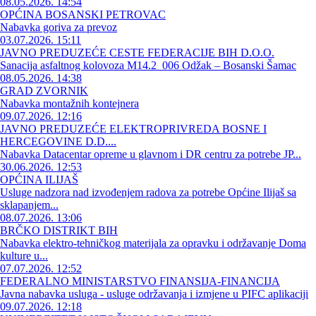
08.05.2026. 14:54
OPĆINA BOSANSKI PETROVAC
Nabavka goriva za prevoz
03.07.2026. 15:11
JAVNO PREDUZEĆE CESTE FEDERACIJE BIH D.O.O.
Sanacija asfaltnog kolovoza M14.2_006 Odžak – Bosanski Šamac
08.05.2026. 14:38
GRAD ZVORNIK
Nabavka montažnih kontejnera
09.07.2026. 12:16
JAVNO PREDUZEĆE ELEKTROPRIVREDA BOSNE I
HERCEGOVINE D.D....
Nabavka Datacentar opreme u glavnom i DR centru za potrebe JP...
30.06.2026. 12:53
OPĆINA ILIJAŠ
Usluge nadzora nad izvođenjem radova za potrebe Općine Ilijaš sa
sklapanjem...
08.07.2026. 13:06
BRČKO DISTRIKT BIH
Nabavka elektro-tehničkog materijala za opravku i održavanje Doma
kulture u...
07.07.2026. 12:52
FEDERALNO MINISTARSTVO FINANSIJA-FINANCIJA
Javna nabavka usluga - usluge održavanja i izmjene u PIFC aplikaciji
09.07.2026. 12:18