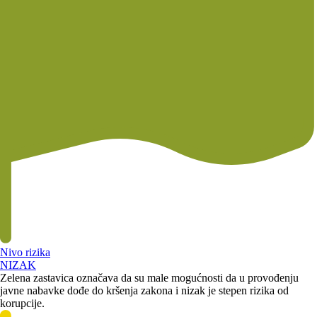
Nivo rizika
NIZAK
Zelena zastavica označava da su male mogućnosti da u provođenju
javne nabavke dođe do kršenja zakona i nizak je stepen rizika od
korupcije.