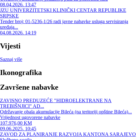
08.04.2026. 13:47
JZU UNIVERZITETSKI KLINIČKI CENTAR REPUBLIKE
SRPSKE
Tender broj: 01-5236-1/26 radi javne nabavke usluga servisiranja
uređaja...
04.08.2026. 14:19
Vijesti
Saznaj više
Ikonografika
Završene nabavke
ZAVISNO PREDUZEĆE "HIDROELEKTRANE NA
TREBIŠNJICI" AD...
Održavanje obala akumulacije Bileća (na teritoriji opštine Bileća)...
Vrijednost ugovorene nabavke
107.976,00 KM
09.06.2025. 10:45
ZAVOD ZA PLANIRANJE RAZVOJA KANTONA SARAJEVO
Službeno vozilo